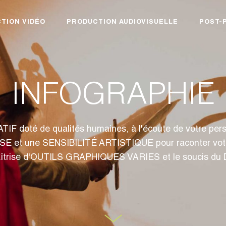
TION VIDÉO
PRODUCTION AUDIOVISUELLE
POST-
INFOGRAPHIE
IF doté de qualités humaines, à l'écoute de votre pers
Un ESPRIT DE SYNTHÈSE et une SENSIBILITÉ ARTISTIQUE pour rac
îtrise d'OUTILS GRAPHIQUES VARIES et le soucis du 