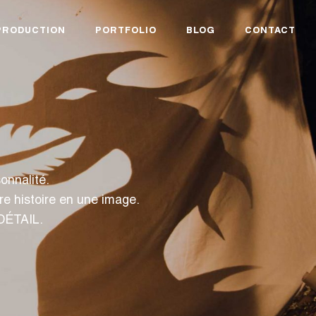
PRODUCTION
PORTFOLIO
BLOG
CONTACT
onnalité.
onter votre histoire en une image.
DÉTAIL.