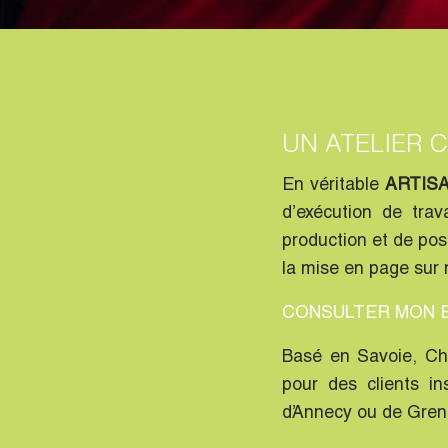
UN ATELIER C
En véritable
ARTISA
d’exécution de tra
production et de post
la mise en page sur
CONSULTER MON E
Basé en Savoie, Ch
pour des clients in
d’Annecy ou de Gren