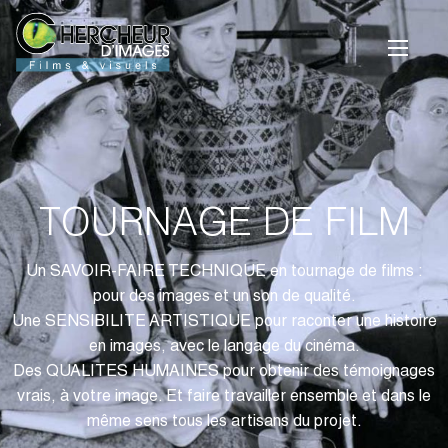
TOURNAGE DE FILM
Un SAVOIR-FAIRE TECHNIQUE en tournage de films :
pour des images et un son de qualité.
Une SENSIBILITE ARTISTIQUE pour raconter une histoire
en images, avec le langage du cinéma.
Des QUALITES HUMAINES pour obtenir des témoignages
vrais, à votre image. Et faire travailler ensemble et dans le
même sens tous les artisans du projet.